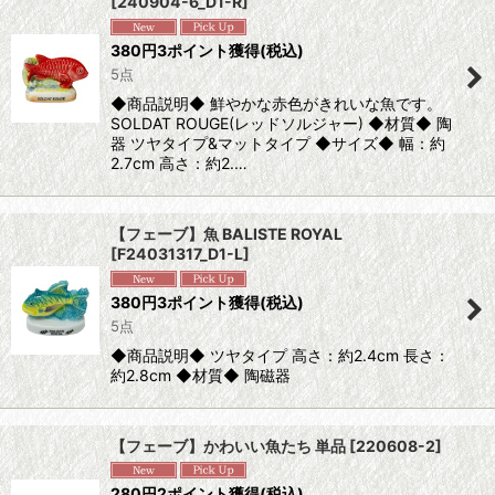
[
240904-6_D1-R
]
380
円
3ポイント獲得
(税込)
5点
◆商品説明◆ 鮮やかな赤色がきれいな魚です。
SOLDAT ROUGE(レッドソルジャー) ◆材質◆ 陶
器 ツヤタイプ&マットタイプ ◆サイズ◆ 幅：約
2.7cm 高さ：約2.…
【フェーブ】魚 BALISTE ROYAL
[
F24031317_D1-L
]
380
円
3ポイント獲得
(税込)
5点
◆商品説明◆ ツヤタイプ 高さ：約2.4cm 長さ：
約2.8cm ◆材質◆ 陶磁器
【フェーブ】かわいい魚たち 単品
[
220608-2
]
280
円
2ポイント獲得
(税込)