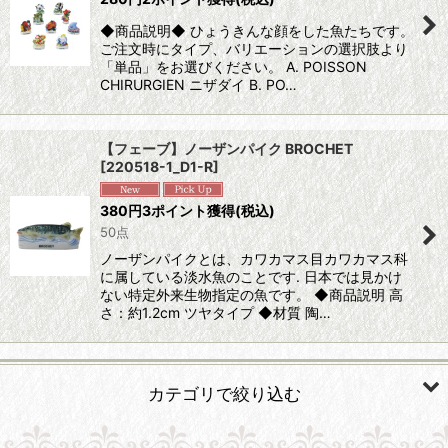
◆商品説明◆ ひょうきんな顔をした魚たちです。
ご注文時にタイプ、バリエーションの選択肢より
「単品」をお選びください。 A. POISSON
CHIRURGIEN ニザダイ B. PO…
【フェーブ】ノーザンパイク BROCHET
[
220518-1_D1-R
]
380
円
3ポイント獲得
(税込)
50点
ノーザンパイクとは、カワカマス目カワカマス科
に属している淡水魚のことです. 日本では見かけ
ない特定外来生物指定の魚です。 ◆商品説明 高
さ：約1.2cm ツヤタイプ ◆材質 陶…
カテゴリで絞り込む
動物 (すべての商品を表示)