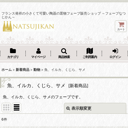
フランス発祥の小さくて可愛い陶器の置物フェーブ販売ショップ ～フェーブなつ
じかん～
カート
カテゴリ
マイページ
商品検索
ご利用案内
ログイン
ホーム
>
新着商品
>
動物
>
魚、イルカ、くじら、サメ
魚、イルカ、くじら、サメ
[
新着商品
]
魚、イルカ、くじら、サメのフェーブです。
表示順変更
閉じる
6
件
表示数
: