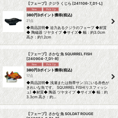
【フェーブ】クジラ くじら
[
241106-7_D1-L
]
並び順
:
380
円
3ポイント獲得
(税込)
21点
絞り込む
◆商品説明◆ 迫力あるクジラのフェーブ ◆材質
◆ 陶磁器 ツヤタイプ ◆サイズ◆ 幅：約3.0cm
高さ：約1.2cm
【フェーブ】さかな 魚 SQUIRREL FISH
[
240904-7_D1-R
]
380
円
3ポイント獲得
(税込)
17点
◆商品説明◆ 浅瀬または熱帯サンゴにいる赤色が
きれいな魚です。 SQUIRREL FISH(リスフィッシ
ュ) ◆材質◆ 陶器 ツヤタイプ ◆サイズ◆ 幅：約
3.3cm 高さ：約…
【フェーブ】さかな 魚 SOLDAT ROUGE