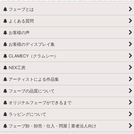
フェーブとは
魚、イルカ、くじら、サメ
よくある質問
貝
お客様の声
馬（うま）
お客様のディスプレイ集
牛
CLAMECY（クラムシー）
ロバ・ヤギ・羊・ラクダ
NEX工房
昆虫・爬虫類・両生類
アーティストによる作品集
カエル
フェーブの品質について
全般（ぞう、ねずみ 等）
オリジナルフェーブができるまで
ラッピングについて
ふくろう
フェーブ卸・卸売・仕入・問屋 | 業者法人向け
カメ