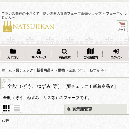
フランス発祥の小さくて可愛い陶器の置物フェーブ販売ショップ ～フェーブなつ
じかん～
カート
カテゴリ
マイページ
商品検索
ご利用案内
ログイン
ホーム
>
要チェック！新着商品☆
>
動物
>
全般（ぞう、ねずみ 等）
全般（ぞう、ねずみ 等）
[
要チェック！新着商品☆
]
全般（ぞう、ねずみ、リス等）のフェーブです。
表示順変更
閉じる
23
件
表示数
: