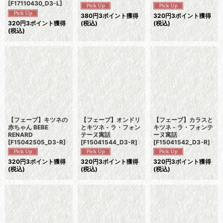
[
F17110430_D3-L
]
380
円
3ポイント獲得
320
円
3ポイント獲得
320
円
3ポイント獲得
(税込)
(税込)
(税込)
【フェーブ】キツネの
【フェーブ】オンドリ
【フェーブ】カラスと
赤ちゃん BEBE
とキツネ - ラ・フォン
キツネ - ラ・フォンテ
RENARD
テーヌ寓話
ーヌ寓話
[
F15042505_D3-R
]
[
F15041544_D3-R
]
[
F15041542_D3-R
]
320
円
3ポイント獲得
320
円
3ポイント獲得
320
円
3ポイント獲得
(税込)
(税込)
(税込)