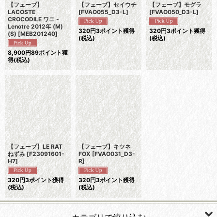
【フェーブ】
【フェーブ】セイウチ
【フェーブ】モグラ
LACOSTE
[
FVAO055_D3-L
]
[
FVAO050_D3-L
]
CROCODILE ワニ -
Lenotre 2012年 (M)
320
円
3ポイント獲得
320
円
3ポイント獲得
(S)
[
MEB201240
]
(税込)
(税込)
8,900
円
89ポイント獲
得
(税込)
【フェーブ】LE RAT
【フェーブ】キツネ
ねずみ
[
F23091601-
FOX
[
FVAO031_D3-
H7
]
R
]
320
円
3ポイント獲得
320
円
3ポイント獲得
(税込)
(税込)