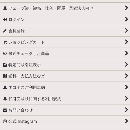
フェーブ卸・卸売・仕入・問屋 | 業者法人向け
カメ
ログイン
ぶた
会員登録
トラ・ライオン・猛獣
ショッピングカート
ペンギン
最近チェックした商品
犬
特定商取引法表示
鳩 (はと・コロンブ)
送料・支払方法など
猫
ネコポスご利用規約
くま
代引受取りに関する利用規約
お問い合わせ
猿(サル）・ゴリラ・オラウータン
公式 Instagram
鳥