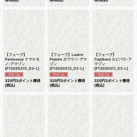
【フェーブ】
【フェーブ】Loutre
【フェーブ】
Paresseux ナマケモ
Peante カワウソ-アマ
Capibara カピバラ-ア
ノ-アマゾン
ゾン
マゾン
[
F13030315_D3-L
]
[
F13030313_D3-L
]
[
F13030311_D3-L
]
320
円
3ポイント獲得
320
円
3ポイント獲得
320
円
3ポイント獲得
(税込)
(税込)
(税込)