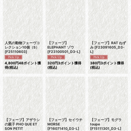
並び順
:
絞り込む
人気の動物フェーヴコ
【フェーブ】
【フェーブ】RAT ねず
レクション10個（S）
ELEPHANT ゾウ
み
[
F23091605_D3-
[
F25110603
]
[
F23100501_D3-L
]
L
]
4,800
円
48ポイント獲
320
円
3ポイント獲得
380
円
3ポイント獲得
得
(税込)
(税込)
(税込)
【フェーブ】アザラシ
【フェーブ】セイウチ
【フェーブ】モグラ
の親子 PHO QUE ET
MORSE
toupe
SON PETIT
[
F16071410_D3-L
]
[
F15111301_D3-L
]