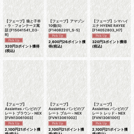
【フェーブ】狼と子羊
【フェーブ】アマゾン
【フェーブ】シマハイ
- ラ・フォンテーヌ寓
10個(S)
エナ HYENE RAYEE
話
[
F15041541_D3-
[
F14082201_S-5
]
[
F14052803_H7
]
R
]
2,600
円
26ポイント獲
320
円
3ポイント獲得
320
円
3ポイント獲得
得
(税込)
(税込)
(税込)
【フェーブ】
【フェーブ】
【フェーブ】
Assiettes バンビのプ
Assiettes バンビのプ
Assiettes バンビのプ
レート ブラウン - NEX
レート ブルー - NEX
レート レッド - NEX
[
FVN13061003
]
[
FVN13061002
]
[
FVN13061001
]
2,100
円
21ポイント獲
2,100
円
21ポイント獲
2,100
円
21ポイント獲
得
(税込)
得
(税込)
得
(税込)