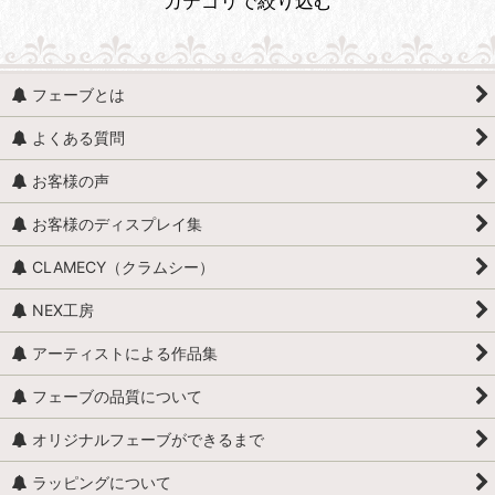
カテゴリで絞り込む
動物 (すべての商品を表示)
フェーブとは
魚、イルカ、くじら、サメ
よくある質問
貝
お客様の声
馬（うま）
お客様のディスプレイ集
牛
CLAMECY（クラムシー）
ロバ・ヤギ・羊・ラクダ
NEX工房
昆虫・爬虫類・両生類
アーティストによる作品集
カエル
フェーブの品質について
全般（ぞう、ねずみ 等）
オリジナルフェーブができるまで
ラッピングについて
ふくろう