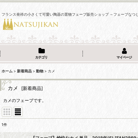
フランス発祥の小さくて可愛い陶器の置物フェーブ販売ショップ ～フェーブなつ
カテゴリ
マイページ
ホーム
>
新着商品
>
動物
>
カメ
カメ
[
新着商品
]
カメのフェーブです。
1
件
表示数
:
【フェーブ】愉快なカメ 単品 2018年(S)
[
FAN2869-