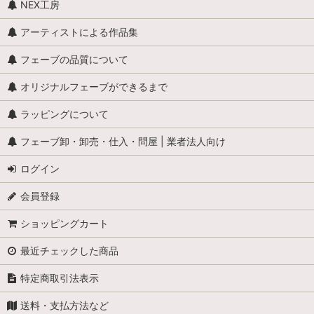
NEX工房
昆虫・爬虫類・両生類
アーティストによる作品集
カエル
フェーブの品質について
全般（ぞう、ねずみ 等）
オリジナルフェーブができるまで
ラッピングについて
ふくろう
フェーブ卸・卸売・仕入・問屋 | 業者法人向け
カメ
ログイン
ぶた
会員登録
トラ・ライオン・猛獣
ショッピングカート
ペンギン
最近チェックした商品
犬
特定商取引法表示
鳩 (はと・コロンブ)
送料・支払方法など