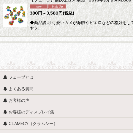
並び順
:
380
円
～3,580
円
(税込)
◆商品説明 可愛いカメが海賊やピエロなどの格好をし
ヤタ…
動物 (すべての商品を表示)
フェーブとは
魚、イルカ、くじら、サメ
よくある質問
貝
お客様の声
馬（うま）
お客様のディスプレイ集
牛
CLAMECY（クラムシー）
ロバ・ヤギ・羊・ラクダ