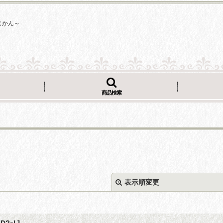
じかん～
商品検索
表示順変更
D2-L
]