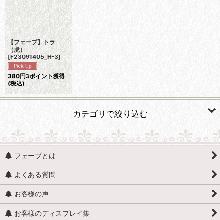
【フェーブ】トラ
（虎）
[
F23091405_H-3
]
380
円
3ポイント獲得
(税込)
カテゴリで絞り込む
動物 (すべての商品を表示)
フェーブとは
魚、イルカ、くじら、サメ
よくある質問
貝
お客様の声
馬（うま）
お客様のディスプレイ集