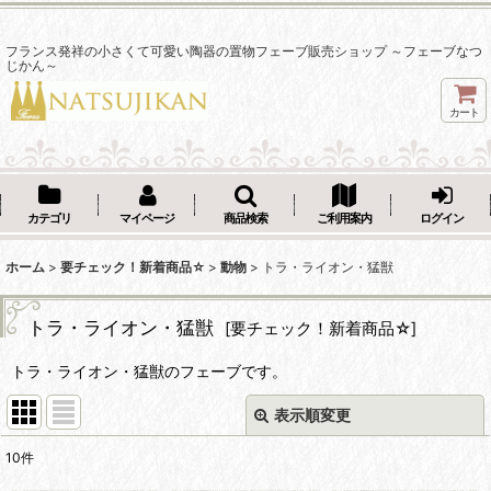
フランス発祥の小さくて可愛い陶器の置物フェーブ販売ショップ ～フェーブなつ
じかん～
カート
カテゴリ
マイページ
商品検索
ご利用案内
ログイン
ホーム
>
要チェック！新着商品☆
>
動物
>
トラ・ライオン・猛獣
トラ・ライオン・猛獣
[
要チェック！新着商品☆
]
トラ・ライオン・猛獣のフェーブです。
表示順変更
閉じる
10
件
表示数
: