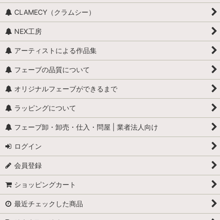
牛
CLAMECY（クラムシー）
ロバ・ヤギ・羊・ラクダ
NEX工房
昆虫・爬虫類・両生類
アーティストによる作品集
カエル
フェーブの品質について
全般（ぞう、ねずみ 等）
オリジナルフェーブができるまで
ラッピングについて
ふくろう
フェーブ卸・卸売・仕入・問屋 | 業者法人向け
カメ
ログイン
ぶた
会員登録
トラ・ライオン・猛獣
ショッピングカート
ペンギン
最近チェックした商品
犬