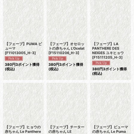
並び順
:
絞り込む
【フェーブ】PUMA ピ
【フェーブ】オセロッ
【フェーブ】LA
ューマ
トの赤ちゃん L'Ocelat
PANTHERE DES
[
F11013005_H-3
]
[
F15110206_H-3
]
NEIGES ユキヒョウ
[
F15111205_H-3
]
380
円
3ポイント獲得
380
円
3ポイント獲得
(税込)
(税込)
380
円
3ポイント獲得
(税込)
【フェーブ】ヒョウの
【フェーブ】チーター
【フェーブ】ピューマ
赤ちゃん Le Panthere
の赤ちゃん LE
の赤ちゃん Le Puma