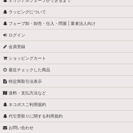
全般（ぞう、ねずみ 等）
オリジナルフェーブができるまで
ラッピングについて
ふくろう
フェーブ卸・卸売・仕入・問屋 | 業者法人向け
カメ
ログイン
ぶた
会員登録
トラ・ライオン・猛獣
ショッピングカート
ペンギン
最近チェックした商品
犬
特定商取引法表示
鳩 (はと・コロンブ)
送料・支払方法など
猫
ネコポスご利用規約
くま
代引受取りに関する利用規約
お問い合わせ
猿(サル）・ゴリラ・オラウータン