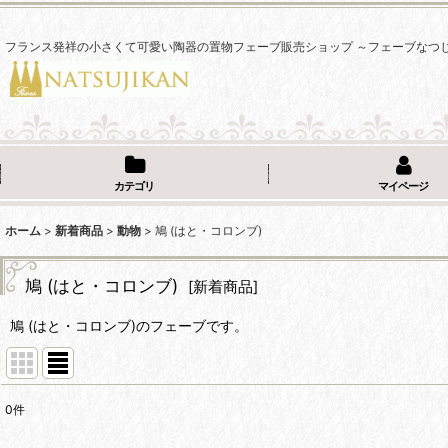
フランス発祥の小さくて可愛い陶器の置物フェーブ販売ショップ ～フェーブなつ
カテゴリ
マイページ
ホーム
>
新着商品
>
動物
>
鳩 (はと・コロンブ)
鳩 (はと・コロンブ)
[
新着商品
]
鳩 (はと・コロンブ)のフェーブです。
0
件
表示数
: