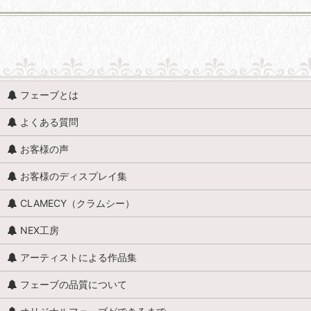
並び順
:
動物 (すべての商品を表示)
フェーブとは
魚、イルカ、くじら、サメ
よくある質問
貝
お客様の声
馬（うま）
お客様のディスプレイ集
牛
CLAMECY（クラムシー）
ロバ・ヤギ・羊・ラクダ
NEX工房
昆虫・爬虫類・両生類
アーティストによる作品集
カエル
フェーブの品質について