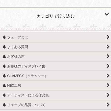
並び順
:
カテゴリで絞り込む
絞り込む
動物 (すべての商品を表示)
フェーブとは
魚、イルカ、くじら、サメ
よくある質問
貝
お客様の声
馬（うま）
お客様のディスプレイ集
牛
CLAMECY（クラムシー）
ロバ・ヤギ・羊・ラクダ
NEX工房
昆虫・爬虫類・両生類
アーティストによる作品集
カエル
フェーブの品質について