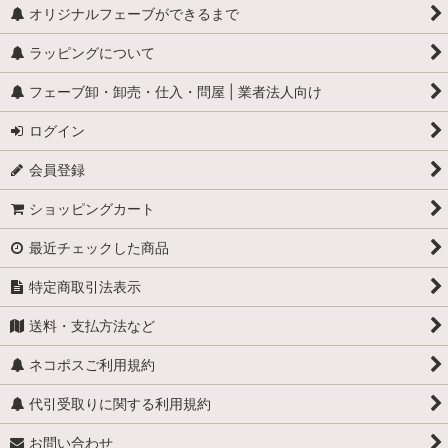
全般（ぞう、ねずみ 等）
オリジナルフェーブができるまで
ラッピングについて
ふくろう
フェーブ卸・卸売・仕入・問屋 | 業者法人向け
カメ
ログイン
ぶた
会員登録
トラ・ライオン・猛獣
ショッピングカート
ペンギン
最近チェックした商品
犬
特定商取引法表示
鳩 (はと・コロンブ)
送料・支払方法など
猫
ネコポスご利用規約
くま
代引受取りに関する利用規約
お問い合わせ
猿(サル）・ゴリラ・オラウータン