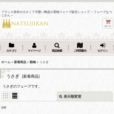
フランス発祥の小さくて可愛い陶器の置物フェーブ販売ショップ ～フェーブなつ
じかん～
カート
カテゴリ
マイページ
商品検索
ご利用案内
ログイン
ホーム
>
新着商品
>
動物
>
うさぎ
うさぎ
[
新着商品
]
うさぎのフェーブです。
表示順変更
閉じる
0
件
表示数
: