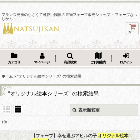
フランス発祥の小さくて可愛い陶器の置物フェーブ販売ショップ ～フェーブなつ
じかん～
カート
カテゴリ
マイページ
商品検索
ご利用案内
ログイン
ホーム
>
"オリジナル絵本シリーズ"
の
検索結果
"オリジナル絵本シリーズ"
の
検索結果
表示順変更
閉じる
1
件
商品検索
:
【フェーブ】幸せ運ぶアヒルの子
オリジナル絵本