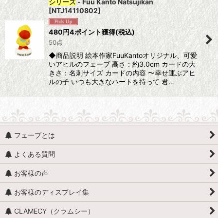
シリーズ
- Fuu Kanto Natsujikan
表示数
:
[
NTJ14110802
]
並び順
:
480
円
4ポイント獲得
(税込)
50点
◆商品説明 絵本作家FuuKantoオリジナル、可愛
絞り込む
いアヒルのフェーブ 高さ：約3.0cm カードの大
きさ：名刺サイズ カードの内容 〜幸せ運ぶアヒ
ルの子 いつも大きなハートを持って 君…
フェーブとは
よくある質問
お客様の声
お客様のディスプレイ集
CLAMECY（クラムシー）