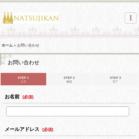
ホーム
>
お問い合わせ
お問い合わせ
STEP 1
STEP 2
STEP 3
入力
確認
完了
お名前
[
必須
]
メールアドレス
[
必須
]