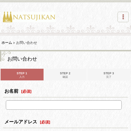
ホーム
>
お問い合わせ
お問い合わせ
STEP 1
STEP 2
STEP 3
入力
確認
完了
お名前
[
必須
]
メールアドレス
[
必須
]