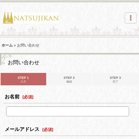
ホーム
>
お問い合わせ
お問い合わせ
STEP 1
STEP 2
STEP 3
入力
確認
完了
お名前
[
必須
]
メールアドレス
[
必須
]