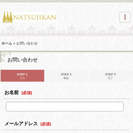
ホーム
>
お問い合わせ
お問い合わせ
STEP 1
STEP 2
STEP 3
入力
確認
完了
お名前
[
必須
]
メールアドレス
[
必須
]