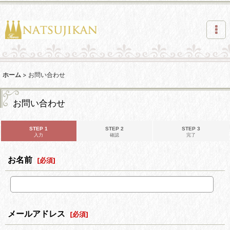
ホーム
>
お問い合わせ
お問い合わせ
STEP 1
STEP 2
STEP 3
入力
確認
完了
お名前
[
必須
]
メールアドレス
[
必須
]