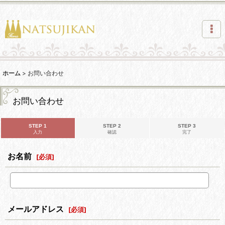
ホーム
>
お問い合わせ
お問い合わせ
STEP 1
STEP 2
STEP 3
入力
確認
完了
お名前
[
必須
]
メールアドレス
[
必須
]