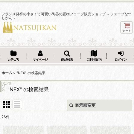
フランス発祥の小さくて可愛い陶器の置物フェーブ販売ショップ ～フェーブなつ
じかん～
カート
カテゴリ
マイページ
商品検索
ご利用案内
ログイン
ホーム
>
"NEX"
の
検索結果
"NEX"
の
検索結果
表示順変更
閉じる
26
件
商品検索
: