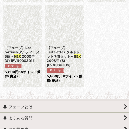
【フェーブ】Les
【フェーブ】
tartines タルティーヌ
Tartelettes タルトレ
8個 -
NEX
2000年
ット 7個セット -
NEX
(S)
[
FVN000201
]
2008年 (S)
[
FVN080205
]
6,800
円
68ポイント獲
得
(税込)
5,800
円
58ポイント獲
得
(税込)
フェーブとは
よくある質問