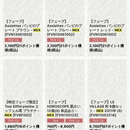
【フェーブ】
【フェーブ】
【フェーブ】
Assiettes バンビのプ
Assiettes バンビのプ
Assiettes バンビのプ
レート ブラウン -
NEX
レート ブルー -
NEX
レート レッド -
NEX
[
FVN13061003
]
[
FVN13061002
]
[
FVN13061001
]
2,100
円
21ポイント獲
2,100
円
21ポイント獲
2,100
円
21ポイント獲
得
(税込)
得
(税込)
得
(税込)
【特注フェーブ限定】
【フェーブ】
【フェーブ】LE
Tour Eiffel platine エ
HOROSCOPE 星占い
VILLAGE 村 6個セッ
ッフェル塔 プラチナ -
12個(S) 単品あり -
ト -
NEX
2011年 (S)
NEX
[
FVBF002
]
NEX
[
FVN130125
]
[
FVN11052516
]
1,680
円
16ポイント獲
740
円
～8,900
円
6,700
円
67ポイント獲