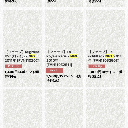
得
(税込)
(税込)
得
(税込)
【フェーブ】Migraine
【フェーブ】La
【フェーブ】Le
マイグレイン -
NEX
Royale Paris -
NEX
schlitter -
NEX
2011
2011年
[
FVN110203
]
2010年
年
[
FVN11052508
]
[
FVN11052511
]
1,400
円
14ポイント獲
1,400
円
14ポイント獲
得
(税込)
1,200
円
12ポイント獲
得
(税込)
得
(税込)