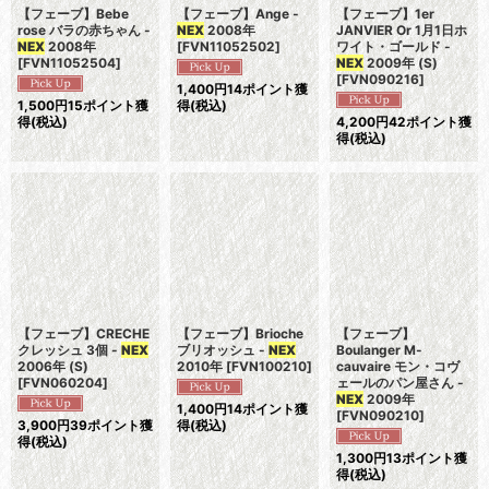
【フェーブ】Bebe
【フェーブ】Ange -
【フェーブ】1er
rose バラの赤ちゃん -
NEX
2008年
JANVIER Or 1月1日ホ
NEX
2008年
[
FVN11052502
]
ワイト・ゴールド -
[
FVN11052504
]
NEX
2009年 (S)
[
FVN090216
]
1,400
円
14ポイント獲
1,500
円
15ポイント獲
得
(税込)
得
(税込)
4,200
円
42ポイント獲
得
(税込)
【フェーブ】CRECHE
【フェーブ】Brioche
【フェーブ】
クレッシュ 3個 -
NEX
ブリオッシュ -
NEX
Boulanger M-
2006年 (S)
2010年
[
FVN100210
]
cauvaire モン・コヴ
[
FVN060204
]
ェールのパン屋さん -
NEX
2009年
1,400
円
14ポイント獲
[
FVN090210
]
3,900
円
39ポイント獲
得
(税込)
得
(税込)
1,300
円
13ポイント獲
得
(税込)