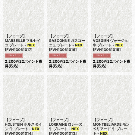
表示数
:
並び順
:
絞り込む
【フェーブ】
【フェーブ】
【フェーブ】
MARSEILLE マルセイ
GASCONNE ガスコー
VOSGIEN ヴォージュ
ユ プレート -
NEX
ニュ プレート -
NEX
牛 プレート -
NEX
[
FVN13061017
]
[
FVN13061016
]
[
FVN13061015
]
2,200
円
22ポイント獲
2,200
円
22ポイント獲
2,200
円
22ポイント獲
得
(税込)
得
(税込)
得
(税込)
【フェーブ】
【フェーブ】
【フェーブ】
HOLSTEIN ホルスタイ
LORRAINE ロレーヌ
MONTBELIARDE モン
ン 牛 プレート -
NEX
牛 プレート -
NEX
ベリアード 牛 プレー
[
FVN13061014
]
[
FVN13061013
]
ト -
NEX