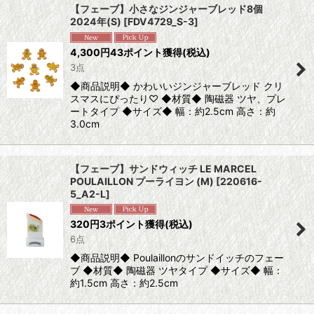
【フェーブ】小さなジンジャーブレッド8個
2024年(S)
[
FDV4729_S-3
]
並び順
:
4,300
円
43ポイント獲得
(税込)
3点
絞り込む
◆商品説明◆ かわいいジンジャーブレッド クリ
スマスにぴったり♡ ◆材質◆ 陶磁器 ツヤ、プレ
ートタイプ ◆サイズ◆ 幅：約2.5cm 高さ：約
3.0cm
【フェーブ】サンドウィッチ LE MARCEL
POULAILLON プーライヨン (M)
[
220616-
5_A2-L
]
320
円
3ポイント獲得
(税込)
6点
◆商品説明◆ Poulaillonのサンドイッチのフェー
ブ ◆材質◆ 陶磁器 ツヤタイプ ◆サイズ◆ 幅：
約1.5cm 高さ：約2.5cm