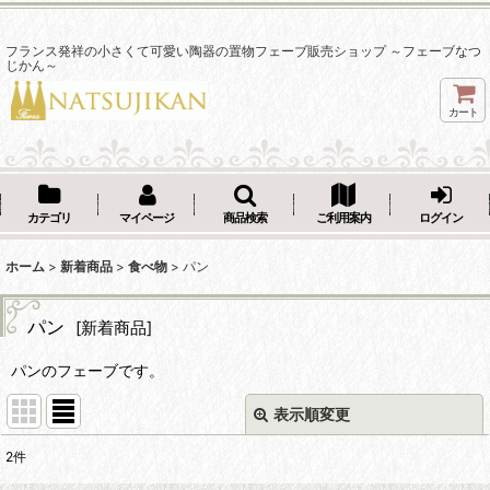
フランス発祥の小さくて可愛い陶器の置物フェーブ販売ショップ ～フェーブなつ
じかん～
カート
カテゴリ
マイページ
商品検索
ご利用案内
ログイン
ホーム
>
新着商品
>
食べ物
>
パン
パン
[
新着商品
]
パンのフェーブです。
表示順変更
閉じる
2
件
表示数
: