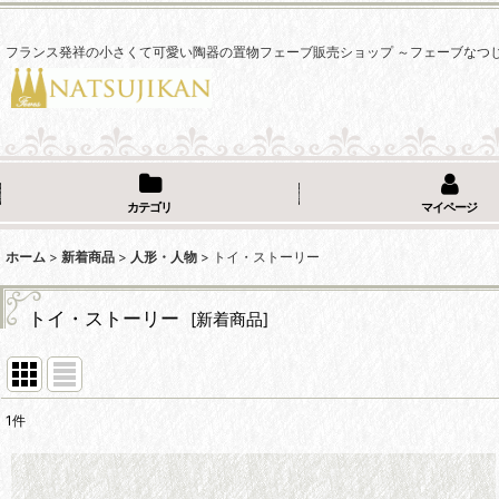
フランス発祥の小さくて可愛い陶器の置物フェーブ販売ショップ ～フェーブなつ
カテゴリ
マイページ
ホーム
>
新着商品
>
人形・人物
>
トイ・ストーリー
トイ・ストーリー
[
新着商品
]
1
件
表示数
: