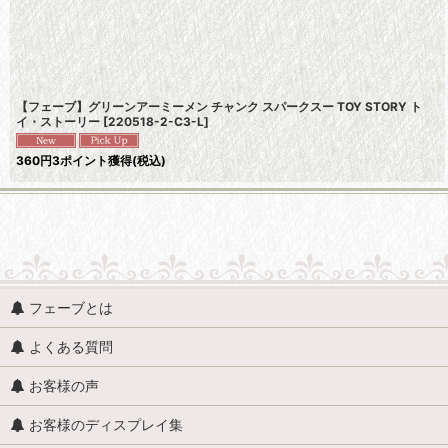
並び順
:
【フェーブ】グリーンアーミーメン チャンク スパークスー TOY STORY ト
イ・ストーリー
[
220518-2-C3-L
]
360
円
3ポイント獲得
(税込)
人形・人物 (すべての商品を表示)
フェーブとは
人形・人物全般
よくある質問
赤ちゃん・子供
お客様の声
アンティークドール
お客様のディスプレイ集
映画・ヒーロー