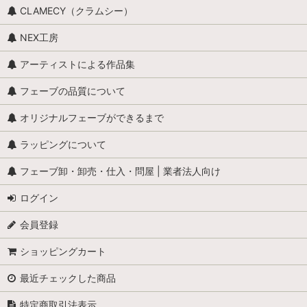
CLAMECY（クラムシー）
エミリー・ジョリー
NEX工房
王・貴族・英雄・歴史上の人物
アーティストによる作品集
おやすみなさい、こども達 / くまのヌーヌー
フェーブの品質について
怪物
オリジナルフェーブができるまで
ラッピングについて
学校
フェーブ卸・卸売・仕入・問屋 | 業者法人向け
学者・発明家・詩人
ログイン
カリメロ
会員登録
キティ
ショッピングカート
小人
最近チェックした商品
くまのプーさん
特定商取引法表示